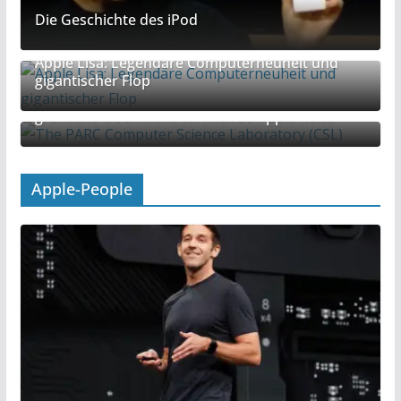
Die Geschichte des iPod
Apple Lisa: Legendäre Computerneuheit und
gigantischer Flop
Mythos Xerox-Diebstahl: Wie Steve Jobs die
grafische Oberfläche wirklich zu Apple holte
Apple-People