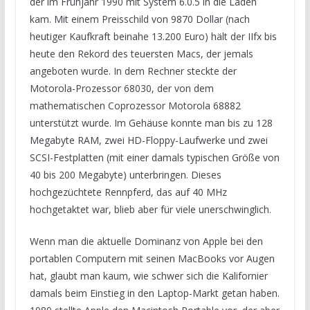
der im Frühjahr 1990 mit System 6.0.5 in die Läden
kam. Mit einem Preisschild von 9870 Dollar (nach
heutiger Kaufkraft beinahe 13.200 Euro) hält der IIfx bis
heute den Rekord des teuersten Macs, der jemals
angeboten wurde. In dem Rechner steckte der
Motorola-Prozessor 68030, der von dem
mathematischen Coprozessor Motorola 68882
unterstützt wurde. Im Gehäuse konnte man bis zu 128
Megabyte RAM, zwei HD-Floppy-Laufwerke und zwei
SCSI-Festplatten (mit einer damals typischen Größe von
40 bis 200 Megabyte) unterbringen. Dieses
hochgezüchtete Rennpferd, das auf 40 MHz
hochgetaktet war, blieb aber für viele unerschwinglich.
Wenn man die aktuelle Dominanz von Apple bei den
portablen Computern mit seinen MacBooks vor Augen
hat, glaubt man kaum, wie schwer sich die Kalifornier
damals beim Einstieg in den Laptop-Markt getan haben.