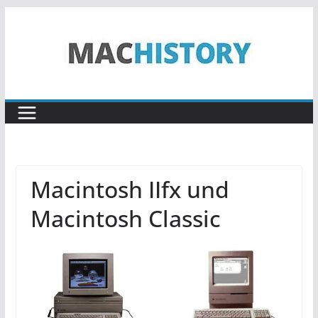
Zum
Inhalt
springen
Macintosh IIfx und
Macintosh Classic