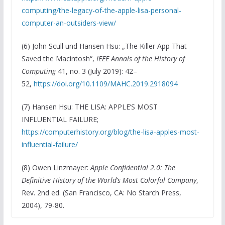
computing/the-legacy-of-the-apple-lisa-personal-
computer-an-outsiders-view/
(6) John Scull und Hansen Hsu: „The Killer App That
Saved the Macintosh“,
IEEE Annals of the History of
Computing
41, no. 3 (July 2019): 42–
52,
https://doi.org/10.1109/MAHC.2019.2918094
(7) Hansen Hsu: THE LISA: APPLE’S MOST
INFLUENTIAL FAILURE;
https://computerhistory.org/blog/the-lisa-apples-most-
influential-failure/
(8) Owen Linzmayer:
Apple Confidential 2.0: The
Definitive History of the World’s Most Colorful Company
,
Rev. 2nd ed. (San Francisco, CA: No Starch Press,
2004), 79-80.