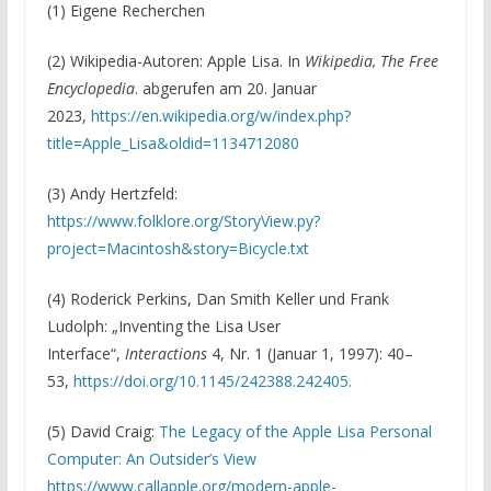
(1) Eigene Recherchen
(2) Wikipedia-Autoren: Apple Lisa. In
Wikipedia, The Free
Encyclopedia
. abgerufen am 20. Januar
2023,
https://en.wikipedia.org/w/index.php?
title=Apple_Lisa&oldid=1134712080
(3) Andy Hertzfeld:
https://www.folklore.org/StoryView.py?
project=Macintosh&story=Bicycle.txt
(4) Roderick Perkins, Dan Smith Keller und Frank
Ludolph: „Inventing the Lisa User
Interface“,
Interactions
4, Nr. 1 (Januar 1, 1997): 40–
53,
https://doi.org/10.1145/242388.242405.
(5) David Craig:
The Legacy of the Apple Lisa Personal
Computer: An Outsider’s View
https://www.callapple.org/modern-apple-